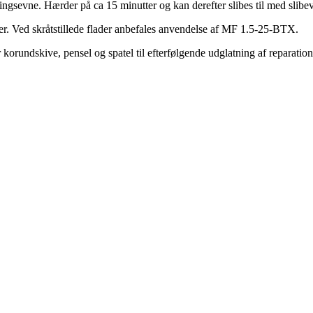
gsevne. Hærder på ca 15 minutter og kan derefter slibes til med slibevæ
er. Ved skråtstillede flader anbefales anvendelse af MF 1.5-25-BTX.
 korundskive, pensel og spatel til efterfølgende udglatning af reparati