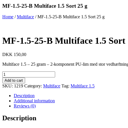
MF-1.5-25-B Multiface 1.5 Sort 25 g
Home
/
Multiface
/ MF-1.5-25-B Multiface 1.5 Sort 25 g
MF-1.5-25-B Multiface 1.5 Sort 
DKK
150,00
Multiface 1.5 – 25 gram – 2-komponent PU-lim med stor vedhæftningsev
MF-
1.5-
Add to cart
25-
SKU:
1219
Category:
Multiface
Tag:
Multiface 1.5
B
Multiface
Description
1.5
Additional information
Sort
Reviews (0)
25
g
Description
quantity