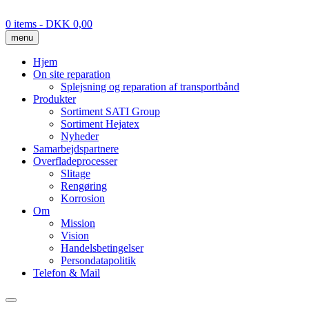
Skip
to
0 items
- DKK 0,00
content
menu
Hjem
On site reparation
Splejsning og reparation af transportbånd
Produkter
Sortiment SATI Group
Sortiment Hejatex
Nyheder
Samarbejdspartnere
Overfladeprocesser
Slitage
Rengøring
Korrosion
Om
Mission
Vision
Handelsbetingelser
Persondatapolitik
Telefon & Mail