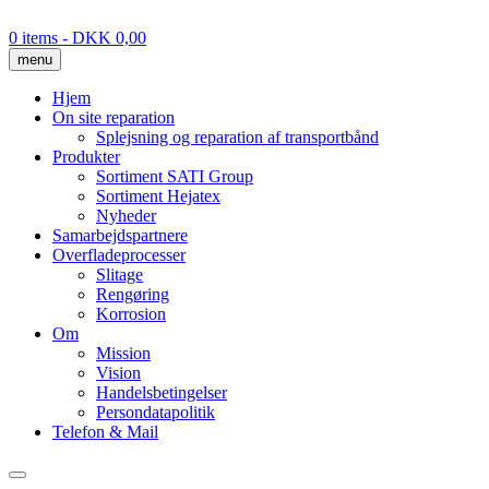
Skip
to
0 items
- DKK 0,00
content
menu
Hjem
On site reparation
Splejsning og reparation af transportbånd
Produkter
Sortiment SATI Group
Sortiment Hejatex
Nyheder
Samarbejdspartnere
Overfladeprocesser
Slitage
Rengøring
Korrosion
Om
Mission
Vision
Handelsbetingelser
Persondatapolitik
Telefon & Mail