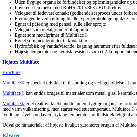
Uden flygtige organiske forbindelser og opløsningsmidler og 
I overensstemmelse med RoHS 2015/863 / EU-direktiv
Velegnet til fødevarekontakt (godkendelsesproces under forbere
Fremragende vedhæftning til alle typer jernholdige og ikke-jer
Egnet til påføring med pensel, rulle eller sprøjte
Velegnet som metalgrunder til rågummi
Egnet som metalprimer til Multiface®
Egnet som metalgrunder til kontaktlim
Hydrofobisk og vandafvisende, kagning hæmmer efter fuldstæ
Højeste temperatur og kemisk resistens som et 2-komponent e
Hejatex Multiface
Brochure
r
Multiface®
er specielt udviklet til tilslutning og vedligeholdelse af t
Multiface®
kan endda bruges til materialer som metal, glas, keramik, 
Multiface®
er et reaktivt klæbemiddel uden flygtige organiske forbi
med varm vulkanisering, men starter ved stuetemperatur. Multiface® k
tyndt lag såvel som lavere tryk og temperatur fuldt tilstrækkeligt til a
Udvalgte råmaterialer af højeste kvalitet garanterer brugen af ​​Mult
Råvarer