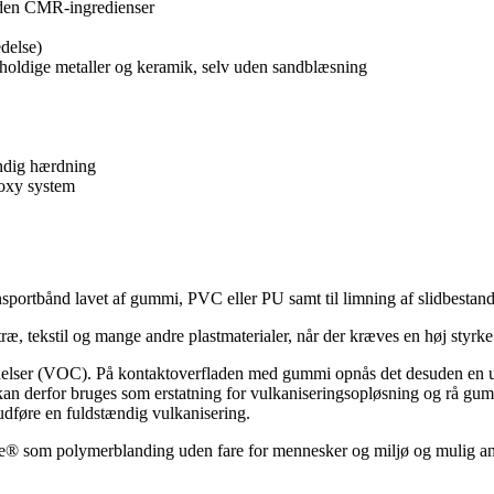
uden CMR-ingredienser
delse)
nholdige metaller og keramik, selv uden sandblæsning
ndig hærdning
poxy system
ransportbånd lavet af gummi, PVC eller PU samt til limning af slidbestand
træ, tekstil og mange andre plastmaterialer, når der kræves en høj styr
ndelser (VOC). På kontaktoverfladen med gummi opnås det desuden en uni
an derfor bruges som erstatning for vulkaniseringsopløsning og rå gumm
t udføre en fuldstændig vulkanisering.
iface® som polymerblanding uden fare for mennesker og miljø og mulig a