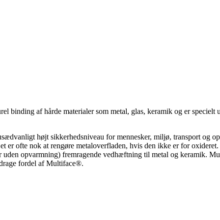
urel binding af hårde materialer som metal, glas, keramik og er speciel
ædvanligt højt sikkerhedsniveau for mennesker, miljø, transport og op
t er ofte nok at rengøre metaloverfladen, hvis den ikke er for oxider
er uden opvarmning) fremragende vedhæftning til metal og keramik. Mult
drage fordel af Multiface®.