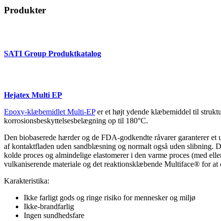
Produkter
SATI Group Produktkatalog
Hejatex Multi EP
Epoxy-klæbemidlet Multi-EP
er et højt ydende klæbemiddel til strukt
korrosionsbeskyttelsesbelægning op til 180°C.
Den biobaserede hærder og de FDA-godkendte råvarer garanterer et us
af kontaktfladen uden sandblæsning og normalt også uden slibning. De
kolde proces og almindelige elastomerer i den varme proces (med ell
vulkaniserende materiale og det reaktionsklæbende Multiface® for at 
Karakteristika:
Ikke farligt gods og ringe risiko for mennesker og miljø
Ikke-brandfarlig
Ingen sundhedsfare