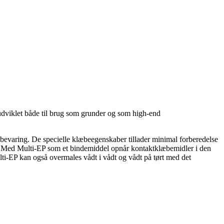
t udviklet både til brug som grunder og som high-end
bevaring. De specielle klæbeegenskaber tillader minimal forberedelse
et. Med Multi-EP som et bindemiddel opnår kontaktklæbemidler i den
i-EP kan også overmales vådt i vådt og vådt på tørt med det