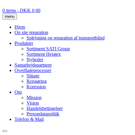
Skip
to
0 items
- DKK 0,00
content
menu
Hjem
On site reparation
Splejsning og reparation af transportbånd
Produkter
Sortiment SATI Group
Sortiment Hejatex
Nyheder
Samarbejdspartnere
Overfladeprocesser
Slitage
Rengøring
Korrosion
Om
Mission
Vision
Handelsbetingelser
Persondatapolitik
Telefon & Mail