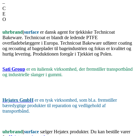
–
C
E
O
uhrbrand
|
surface
er dansk agent for tjekkiske Technicoat
Bakeware. Technicoat er blandt de ledende PTFE
overfladebelæggere i Europa. Technicoat Bakeware udfører coating
og recoating af bageplader til bageindustrien og fokus er kvalitet og
hurtig levering. Produktionen foregår i Tjekkiet og Polen.
Sati Group
er en italiensk virksomhed, der fremstiller transportbånd
og industrielle slanger i gummi.
Hejatex GmbH
er en tysk virksomhed, som bl.a. fremstiller
bæredygtige produkter til reparation og vedligehold af
transportbånd.
uhrbrand
|
surface
sælger Hejatex produkter. Du kan bestille varer