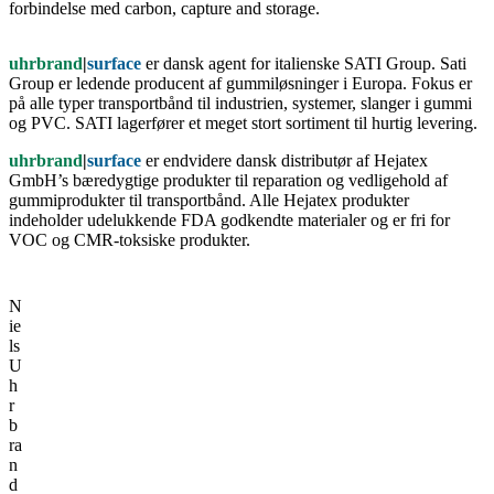
forbindelse med carbon, capture and storage.
uhrbrand
|
surface
er dansk agent for italienske SATI Group. Sati
Group er ledende producent af gummiløsninger i Europa. Fokus er
på alle typer transportbånd til industrien, systemer, slanger i gummi
og PVC. SATI lagerfører et meget stort sortiment til hurtig levering.
uhrbrand
|
surface
er endvidere dansk distributør af Hejatex
GmbH’s bæredygtige produkter til reparation og vedligehold af
gummiprodukter til transportbånd. Alle Hejatex produkter
indeholder udelukkende FDA godkendte materialer og er fri for
VOC og CMR-toksiske produkter.
N
ie
ls
U
h
r
b
ra
n
d