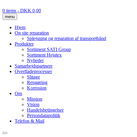
Skip
to
0 items
- DKK 0,00
content
menu
Hjem
On site reparation
Splejsning og reparation af transportbånd
Produkter
Sortiment SATI Group
Sortiment Hejatex
Nyheder
Samarbejdspartnere
Overfladeprocesser
Slitage
Rengøring
Korrosion
Om
Mission
Vision
Handelsbetingelser
Persondatapolitik
Telefon & Mail