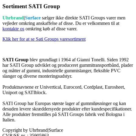
Sortiment SATI Group
Uhrbrand
|
Surface
sælger ikke direkte SATI Groups varer men
vejleder omkring anskaffelse af disse. Du er velkommen til at
kontakte os
omkring køb af disse varer.
Klik her for at se Sati Groups varesortiment
SATI Group
blev grundlagt i 1964 af Gianni Tonelli. Siden 1992
har SATI Group udviklet og produceret gummitransportbånd, plader
og måtter af gummi, industrielle gummislanger, fleksible PVC
slanger og diverse monteringsudstyr.
Produktnavnene er Univertical, Eurocord, Cordplast, Eurosheet,
Uniport og SATIblock.
SATI Group har Europas største lager af gummiløsninger og kan
desuden levere skræddersyede produkter efter kundespecifikationer.
Alle produkter fremstilles på SATI Groups fabrik ved Bologna i
Italien.
Copyright by Uhrbrand|Surface
CVR/SE nr. : 35905863