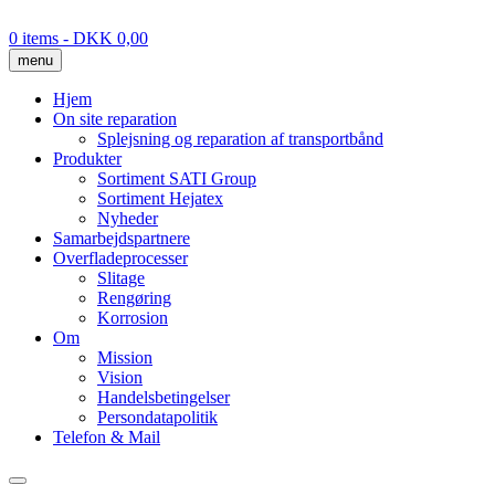
Skip
to
0 items
- DKK 0,00
content
menu
Hjem
On site reparation
Splejsning og reparation af transportbånd
Produkter
Sortiment SATI Group
Sortiment Hejatex
Nyheder
Samarbejdspartnere
Overfladeprocesser
Slitage
Rengøring
Korrosion
Om
Mission
Vision
Handelsbetingelser
Persondatapolitik
Telefon & Mail