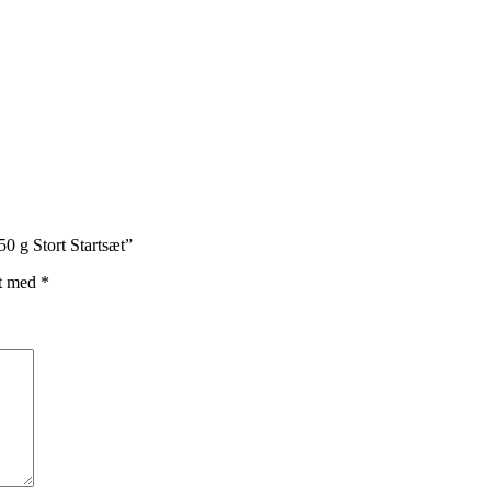
0 g Stort Startsæt”
et med
*