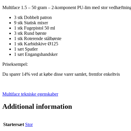
Stort
Multiface 1.5 – 50 gram – 2-komponent PU-lim med stor vedhæftnings
Startsæt
quantity
3 stk Dobbelt patron
9 stk Statisk mixer
1 stk Fugepistol 50 ml
3 stk Rund børste
1 stk Roterende stålbørste
1 stk Karbidskive Ø125
1 sæt Spatler
1 sæt Engangshandsker
Priseksempel:
Du sparer 14% ved at købe disse varer samlet, fremfor enkeltvis
Multiface tekniske egenskaber
Additional information
Startersæt
Stor