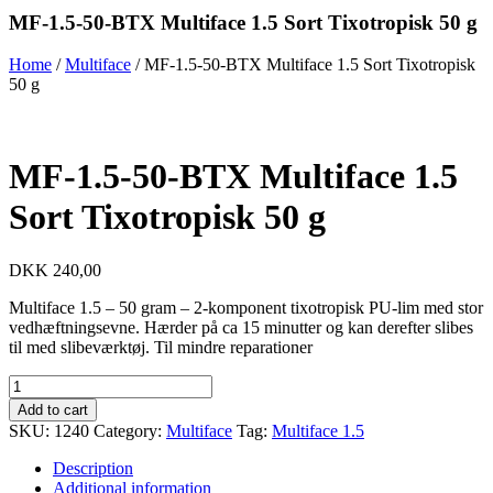
MF-1.5-50-BTX Multiface 1.5 Sort Tixotropisk 50 g
Home
/
Multiface
/ MF-1.5-50-BTX Multiface 1.5 Sort Tixotropisk
50 g
MF-1.5-50-BTX Multiface 1.5
Sort Tixotropisk 50 g
DKK
240,00
Multiface 1.5 – 50 gram – 2-komponent tixotropisk PU-lim med stor
vedhæftningsevne. Hærder på ca 15 minutter og kan derefter slibes
til med slibeværktøj. Til mindre reparationer
MF-
1.5-
Add to cart
50-
SKU:
1240
Category:
Multiface
Tag:
Multiface 1.5
BTX
Multiface
Description
1.5
Additional information