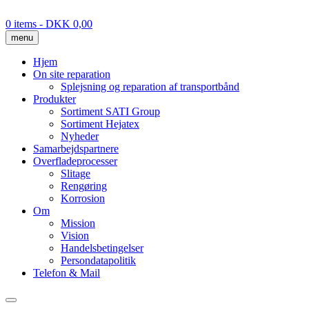
Skip
to
0 items
- DKK 0,00
content
menu
Hjem
On site reparation
Splejsning og reparation af transportbånd
Produkter
Sortiment SATI Group
Sortiment Hejatex
Nyheder
Samarbejdspartnere
Overfladeprocesser
Slitage
Rengøring
Korrosion
Om
Mission
Vision
Handelsbetingelser
Persondatapolitik
Telefon & Mail