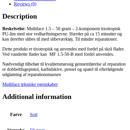
Sort
Reviews (0)
Tixotropisk
50
Description
g
quantity
Beskrivelse
: Multiface 1.5 – 50 gram – 2-komponent tixotropisk
PU-lim med stor vedhæftningsevne. Hærder på ca 15 minutter og
kan derefter slibes til med slibeværktøj. Til mindre reparationer.
Dette produkt er tixotropisk og anvendes med fordel på skrå flader.
Ved vandrette flader kan MF 1.5-50-B med fordel anvendes.
Nødvendigt tilbehør til kvalitetsmæssig gennemførelse af reparation
er dobbeltfugepistol, karbidskive, pensel og spatel til efterfølgende
udglatning af reparationsmassen
Multiface tekniske egenskaber
Additional information
Farve
Sort