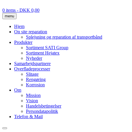
Skip
to
0 items
- DKK 0,00
content
menu
Hjem
On site reparation
Splejsning og reparation af transportbånd
Produkter
Sortiment SATI Group
Sortiment Hejatex
Nyheder
Samarbejdspartnere
Overfladeprocesser
Slitage
Rengøring
Korrosion
Om
Mission
Vision
Handelsbetingelser
Persondatapolitik
Telefon & Mail