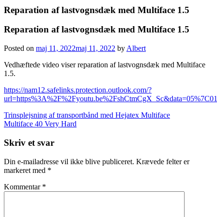
Reparation af lastvognsdæk med Multiface 1.5
Reparation af lastvognsdæk med Multiface 1.5
Posted on
maj 11, 2022
maj 11, 2022
by
Albert
Vedhæftede video viser reparation af lastvognsdæk med Multiface
1.5.
https://nam12.safelinks.protection.outlook.com/?
url=https%3A%2F%2Fyoutu.be%2FshCtmCgX_Sc&data=05%7
Indlægsnavigation
Trinsplejsning af transportbånd med Hejatex Multiface
Multiface 40 Very Hard
Skriv et svar
Din e-mailadresse vil ikke blive publiceret.
Krævede felter er
markeret med
*
Kommentar
*