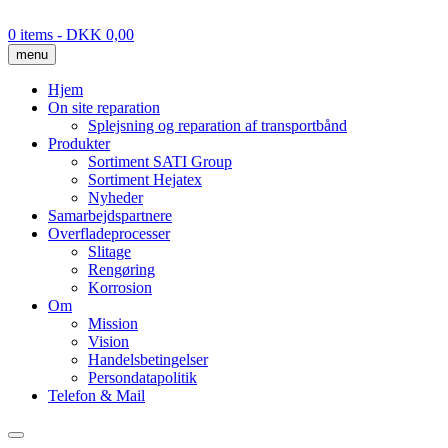
Skip
to
0 items
- DKK 0,00
content
menu
Hjem
On site reparation
Splejsning og reparation af transportbånd
Produkter
Sortiment SATI Group
Sortiment Hejatex
Nyheder
Samarbejdspartnere
Overfladeprocesser
Slitage
Rengøring
Korrosion
Om
Mission
Vision
Handelsbetingelser
Persondatapolitik
Telefon & Mail