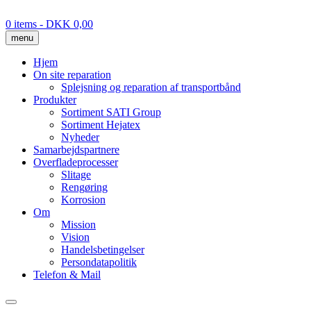
Skip
to
0 items
- DKK 0,00
content
menu
Hjem
On site reparation
Splejsning og reparation af transportbånd
Produkter
Sortiment SATI Group
Sortiment Hejatex
Nyheder
Samarbejdspartnere
Overfladeprocesser
Slitage
Rengøring
Korrosion
Om
Mission
Vision
Handelsbetingelser
Persondatapolitik
Telefon & Mail