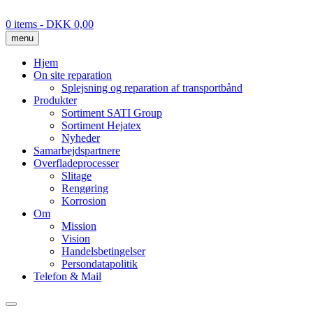
Skip
to
0 items
- DKK 0,00
content
menu
Hjem
On site reparation
Splejsning og reparation af transportbånd
Produkter
Sortiment SATI Group
Sortiment Hejatex
Nyheder
Samarbejdspartnere
Overfladeprocesser
Slitage
Rengøring
Korrosion
Om
Mission
Vision
Handelsbetingelser
Persondatapolitik
Telefon & Mail